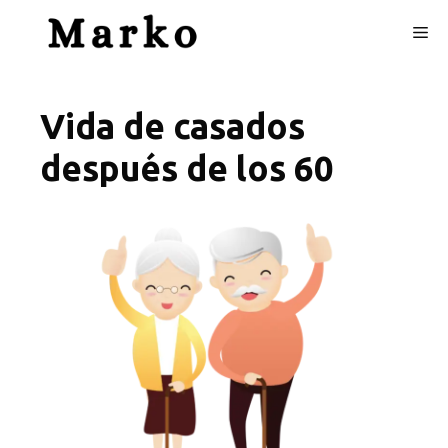
Skip
Me
to
content
Vida de casados
después de los 60